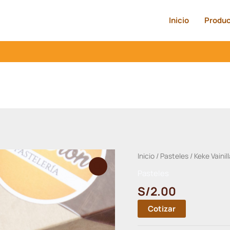
Inicio
Produ
Inicio
/
Pasteles
/ Keke Vainil
Pasteles
S/
2.00
Cotizar