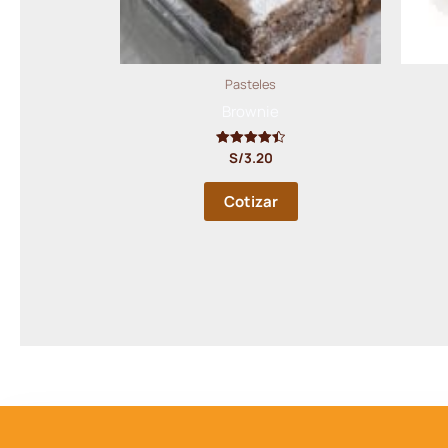
Pasteles
Brownie
S/
3.20
Valorado
con
4.50
de 5
Cotizar