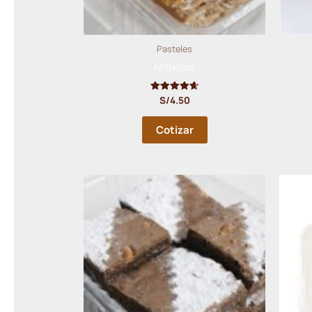
Pasteles
Milhojas
S/
4.50
Valorado
con
4.67
de 5
Cotizar