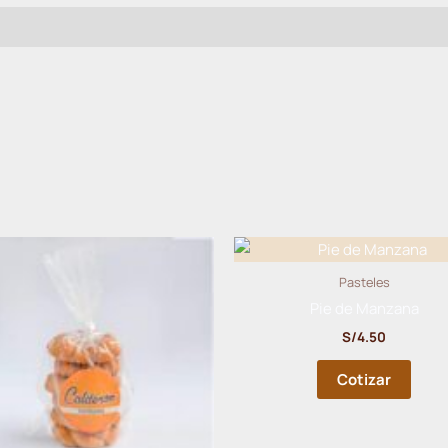
Pasteles
Pie de Manzana
S/
4.50
Cotizar