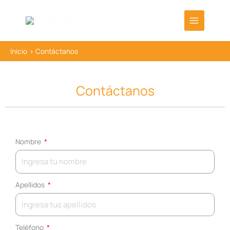
Ir
al
contenido
Inicio
Contáctanos
Contáctanos
Nombre
Apellidos
Teléfono